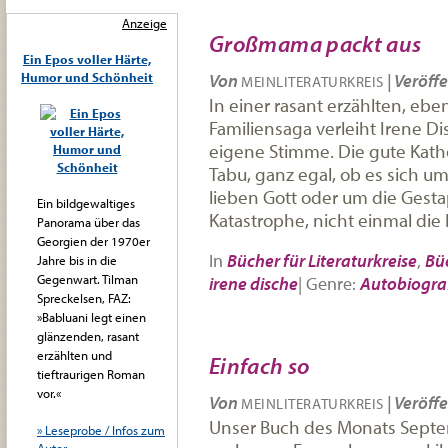
Anzeige
Großmama packt aus
Ein Epos voller Härte,
Humor und Schönheit
Von
|
Veröffe
MEINLITERATURKREIS
In einer rasant erzählten, eb
Familiensaga verleiht Irene D
eigene Stimme. Die gute Katho
Tabu, ganz egal, ob es sich u
lieben Gott oder um die Gesta
Ein bildgewaltiges
Katastrophe, nicht einmal die 
Panorama über das
Georgien der 1970er
In
Bücher für Literaturkreise
,
Bü
Jahre bis in die
Gegenwart. Tilman
irene dische
|
Genre:
Autobiogra
Spreckelsen, FAZ:
»Babluani legt einen
glänzenden, rasant
erzählten und
Einfach so
tieftraurigen Roman
vor.«
Von
|
Veröffe
MEINLITERATURKREIS
Unser Buch des Monats Septe
» Leseprobe / Infos zum