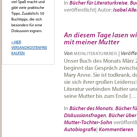
viel Spaß macht und
In
Bücher für Literaturkreise
,
Bu
gibt viele praktische
veröffentlicht
|
Autor:
Isabel All
Tipps. Zusätzlich: 50
Buchtipps, die sich
besonders für eine
Diskussion eignen.
An diesem Tage lasen wir
mit meiner Mutter
» HIER
VERSANDKOSTENFREI
Von
|
Veröffe
KAUFEN
MEINLITERATURKREIS
Unser Buch des Monats März 2
beginnt das Gespräch zwische
Mary Anne. Sie ist todkrank, 
sie sich ihrer großen Leidensc
Literatur verbinden Mutter und
seine Mutter bis zum Ende […
In
Bücher des Monats
,
Bücher fü
Diskussionsfragen
,
Bücher über 
Mutter-Tochter-Sohn
veröffentl
Autobiografie
|
Kommentieren