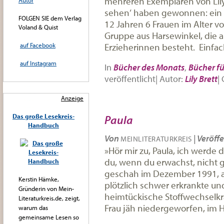
mehreren Exemplaren von Lily 
Autor
sehen‘ haben gewonnen: ein L
FOLGEN SIE dem Verlag
12 Jahren 6 Frauen im Alter v
Voland & Quist
Gruppe aus Harsewinkel, die 
Erzieherinnen besteht. Einfac
auf Facebook
auf Instagram
In
Bücher des Monats
,
Bücher fü
veröffentlicht
|
Autor:
Lily Brett
|
Anzeige
Das große Lesekreis-
Paula
Handbuch
Von
|
Veröffe
MEINLITERATURKREIS
»Hör mir zu, Paula, ich werde 
du, wenn du erwachst, nicht g
geschah im Dezember 1991, als
Kerstin Hämke,
plötzlich schwer erkrankte und
Gründerin von Mein-
heimtückische Stoffwechselkr
Literaturkreis.de, zeigt,
Frau jäh niedergeworfen, im H
warum das
gemeinsame Lesen so