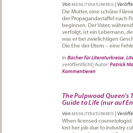
Von
|
Veröffe
MEINLITERATURKREIS
Die Mutter, eine schöne Flämi
der Propagandastaffel nach Pa
beginnen. Der Vater, während
verfolgt, ist ein Lebemann, d
was er bei zwielichtigen Gesch
Die Ehe der Eltern – eine Feh
In
Bücher für Literaturkreise
,
Lit
veröffentlicht
|
Autor:
Patrick M
Kommentieren
The Pulpwood Queen’s T
Guide to Life (nur auf En
Von
|
Veröffe
MEINLITERATURKREIS
When licensed cosmetologist t
lost her job due to industry c