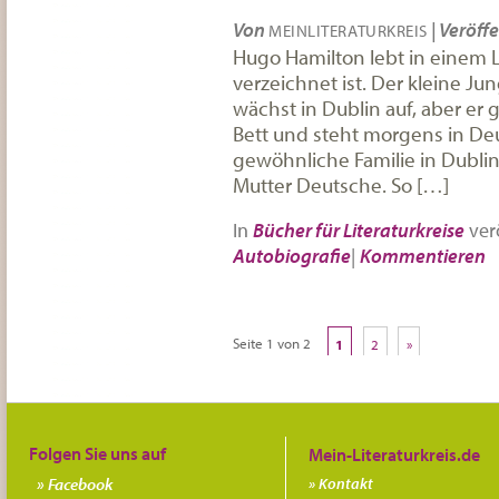
Von
|
Veröffe
MEINLITERATURKREIS
Hugo Hamilton lebt in einem L
verzeichnet ist. Der kleine J
wächst in Dublin auf, aber er
Bett und steht morgens in De
gewöhnliche Familie in Dublin:
Mutter Deutsche. So […]
In
Bücher für Literaturkreise
verö
Autobiografie
|
Kommentieren
Seite 1 von 2
1
2
»
Folgen Sie uns auf
Facebook
Kontakt