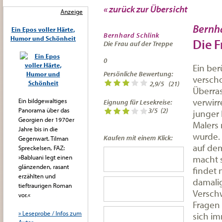
« zurück zur Übersicht
Anzeige
Bernha
Ein Epos voller Härte,
Bernhard Schlink
Humor und Schönheit
Die F
Die Frau auf der Treppe
0
Ein ber
Persönliche Bewertung:
verscho
2,9
/
5
(
21
)
Überras
verwirr
Ein bildgewaltiges
Eignung für Lesekreise:
Panorama über das
3/5
(2)
junger 
Georgien der 1970er
Malers 
Jahre bis in die
wurde. 
Kaufen mit einem Klick:
Gegenwart. Tilman
auf dem 
Spreckelsen, FAZ:
macht s
»Babluani legt einen
glänzenden, rasant
findet 
erzählten und
damalig
tieftraurigen Roman
Versch
vor.«
Fragen 
» Leseprobe / Infos zum
sich im