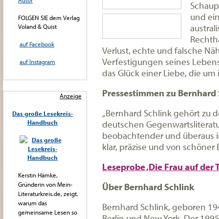
Autor
Schaupl
und ei
FOLGEN SIE dem Verlag
austral
Voland & Quist
Rechtha
auf Facebook
Verlust, echte und falsche Nä
Verfestigungen seines Lebens
auf Instagram
das Glück einer Liebe, die um 
Pressestimmen zu Bernhard 
Anzeige
„Bernhard Schlink gehört zu
Das große Lesekreis-
deutschen Gegenwartsliteratur.
Handbuch
beobachtender und überaus inte
klar, präzise und von schöner 
Leseprobe ‚Die Frau auf der 
Kerstin Hämke,
Gründerin von Mein-
Über Bernhard Schlink
Literaturkreis.de, zeigt,
warum das
Bernhard Schlink, geboren 1944 
gemeinsame Lesen so
Berlin und New York. Der 1995