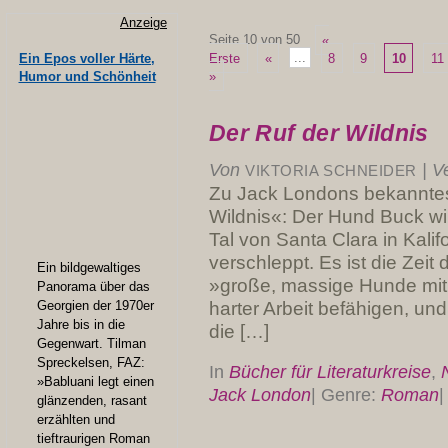
Anzeige
Seite 10 von 50
«
Erste
«
...
8
9
10
11
Ein Epos voller Härte,
»
Humor und Schönheit
Der Ruf der Wildnis
Von
|
Ve
VIKTORIA SCHNEIDER
Zu Jack Londons bekanntes
Wildnis«: Der Hund Buck w
Tal von Santa Clara in Kalif
verschleppt. Es ist die Zei
Ein bildgewaltiges
»große, massige Hunde mit 
Panorama über das
harter Arbeit befähigen, und
Georgien der 1970er
Jahre bis in die
die […]
Gegenwart. Tilman
Spreckelsen, FAZ:
In
Bücher für Literaturkreise
,
»Babluani legt einen
Jack London
|
Genre:
Roman
|
glänzenden, rasant
erzählten und
tieftraurigen Roman