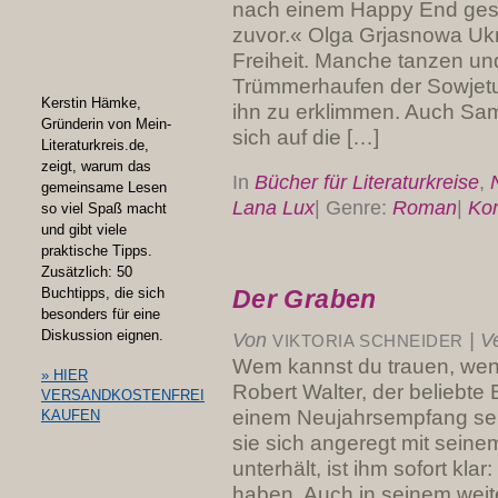
nach einem Happy End ges
zuvor.« Olga Grjasnowa Ukr
Freiheit. Manche tanzen un
Trümmerhaufen der Sowjetu
Kerstin Hämke,
ihn zu erklimmen. Auch Sam
Gründerin von Mein-
sich auf die […]
Literaturkreis.de,
zeigt, warum das
In
Bücher für Literaturkreise
,
gemeinsame Lesen
Lana Lux
|
Genre:
Roman
|
Ko
so viel Spaß macht
und gibt viele
praktische Tipps.
Zusätzlich: 50
Der Graben
Buchtipps, die sich
besonders für eine
Diskussion eignen.
Von
|
Ve
VIKTORIA SCHNEIDER
Wem kannst du trauen, wenn 
» HIER
Robert Walter, der beliebte
VERSANDKOSTENFREI
einem Neujahrsempfang sei
KAUFEN
sie sich angeregt mit seine
unterhält, ist ihm sofort kla
haben. Auch in seinem weite