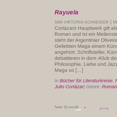
Rayuela
Von
|
Ve
VIKTORIA SCHNEIDER
Cortázars Hauptwerk gilt al
Roman und ist ein Meilenste
steht der Argentinier Olivei
Geliebten Maga einem Künst
angehört. Schriftsteller, Kü
debattieren in dem ›Klub de
Philosophie, Liebe und Jazz
Maga so […]
In
Bücher für Literaturkreise
,
Julio Cortázar
|
Genre:
Roman
Seite 10 von 50
«
Erste
«
...
8
9
10
11
»