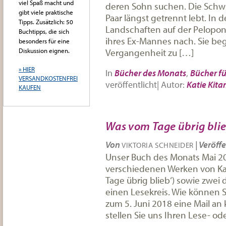
viel Spaß macht und
deren Sohn suchen. Die Schwi
gibt viele praktische
Paar längst getrennt lebt. In 
Tipps. Zusätzlich: 50
Landschaften auf der Pelopon
Buchtipps, die sich
ihres Ex-Mannes nach. Sie be
besonders für eine
Vergangenheit zu […]
Diskussion eignen.
» HIER
In
Bücher des Monats
,
Bücher fü
VERSANDKOSTENFREI
veröffentlicht
|
Autor:
Katie Kit
KAUFEN
Was vom Tage übrig bli
Von
|
Veröffe
VIKTORIA SCHNEIDER
Unser Buch des Monats Mai 20
verschiedenen Werken von Kaz
Tage übrig blieb‘) sowie zwei
einen Lesekreis. Wie können S
zum 5. Juni 2018 eine Mail an
stellen Sie uns Ihren Lese- ode