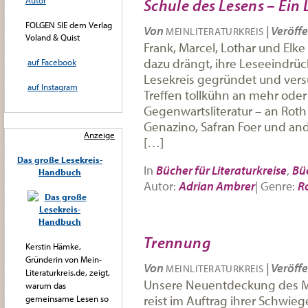
Autor
Schule des Lesens – Ein
FOLGEN SIE dem Verlag
Von
|
Veröffe
MEINLITERATURKREIS
Voland & Quist
Frank, Marcel, Lothar und Elke 
dazu drängt, ihre Leseeindrü
auf Facebook
Lesekreis gegründet und vers
auf Instagram
Treffen tollkühn an mehr ode
Gegenwartsliteratur – an Rot
Genazino, Safran Foer und and
Anzeige
[…]
Das große Lesekreis-
In
Bücher für Literaturkreise
,
Büc
Handbuch
Autor:
Adrian Ambrer
|
Genre:
R
Trennung
Kerstin Hämke,
Gründerin von Mein-
Von
|
Veröffe
MEINLITERATURKREIS
Literaturkreis.de, zeigt,
Unsere Neuentdeckung des Mo
warum das
reist im Auftrag ihrer Schwieg
gemeinsame Lesen so