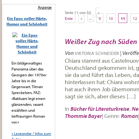
Anzeige
Seite 11 von 50
«
Erste
«
...
9
10
11
12
Ein Epos voller Härte,
Humor und Schönheit
Weißer Zug nach Süden
Von
|
Veröffe
VIKTORIA SCHNEIDER
Chiara stammt aus Castelnuovo
Ein bildgewaltiges
Deutschland gekommen ist, ge
Panorama über das
sie da und führt das Leben, da
Georgien der 1970er
hinterlassen hat: Chiara wohn
Jahre bis in die
Gegenwart. Tilman
hat auch ihren Job übernomme
Spreckelsen, FAZ:
sagt sie sich, aber dieses […]
»Babluani legt einen
glänzenden, rasant
In
Bücher für Literaturkreise
,
Ne
erzählten und
Thommie Bayer
|
Genre:
Roman
tieftraurigen Roman
vor.«
» Leseprobe / Infos zum