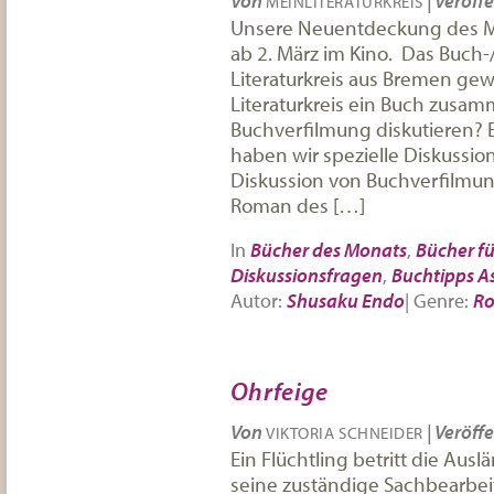
Von
|
Veröffe
MEINLITERATURKREIS
Unsere Neuentdeckung des Mo
ab 2. März im Kino. Das Buch-/
Literaturkreis aus Bremen ge
Literaturkreis ein Buch zusam
Buchverfilmung diskutieren? E
haben wir spezielle Diskussi
Diskussion von Buchverfilmun
Roman des […]
In
Bücher des Monats
,
Bücher fü
Diskussionsfragen
,
Buchtipps A
Autor:
Shusaku Endo
|
Genre:
R
Ohrfeige
Von
|
Veröffe
VIKTORIA SCHNEIDER
Ein Flüchtling betritt die Aus
seine zuständige Sachbearbei