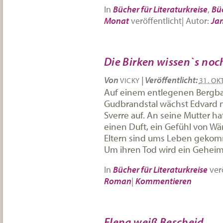
In
Bücher für Literaturkreise
,
Bü
Monat
veröffentlicht
|
Autor:
Ja
Die Birken wissen`s noc
Von
|
Veröffentlicht:
VICKY
31. OK
Auf einem entlegenen Bergb
Gudbrandstal wächst Edvard 
Sverre auf. An seine Mutter ha
einen Duft, ein Gefühl von W
Eltern sind ums Leben gekomme
Um ihren Tod wird ein Gehei
In
Bücher für Literaturkreise
verö
Roman
|
Kommentieren
Elena weiß Bescheid