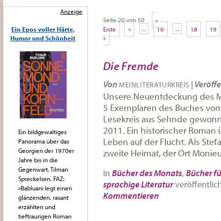
Anzeige
Seite 20 von 50
«
Erste
«
...
10
...
18
19
Ein Epos voller Härte,
»
Humor und Schönheit
Die Fremde
Von
|
Veröffe
MEINLITERATURKREIS
Unsere Neuentdeckung des Mo
5 Exemplaren des Buches vom 
Lesekreis aus Sehnde gewonnen
2011. Ein historischer Roman ü
Ein bildgewaltiges
Leben auf der Flucht. Als Stef
Panorama über das
Georgien der 1970er
zweite Heimat, der Ort Monieux
Jahre bis in die
Gegenwart. Tilman
In
Bücher des Monats
,
Bücher fü
Spreckelsen, FAZ:
sprachige Literatur
veröffentlic
»Babluani legt einen
Kommentieren
glänzenden, rasant
erzählten und
tieftraurigen Roman