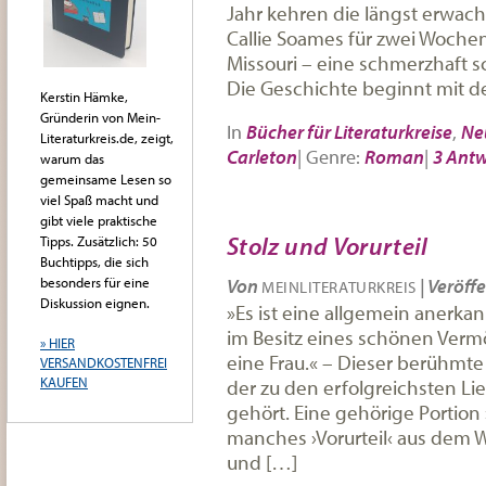
Jahr kehren die längst erwa
Callie Soames für zwei Wochen 
Missouri – eine schmerzhaft s
Die Geschichte beginnt mit 
Kerstin Hämke,
Gründerin von Mein-
In
Bücher für Literaturkreise
,
Ne
Literaturkreis.de, zeigt,
Carleton
|
Genre:
Roman
|
3 Ant
warum das
gemeinsame Lesen so
viel Spaß macht und
gibt viele praktische
Stolz und Vorurteil
Tipps. Zusätzlich: 50
Buchtipps, die sich
Von
|
Veröffe
besonders für eine
MEINLITERATURKREIS
Diskussion eignen.
»Es ist eine allgemein anerka
im Besitz eines schönen Verm
» HIER
eine Frau.« – Dieser berühmt
VERSANDKOSTENFREI
der zu den erfolgreichsten Li
KAUFEN
gehört. Eine gehörige Portion
manches ›Vorurteil‹ aus dem 
und […]