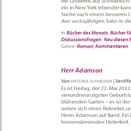
ein Lesekreis aus Schwäbisc
ein in New York lebender kame
Suche nach einem besseren Le
den sechsjährigen Sohn in d
In
Bücher des Monats
,
Bücher fü
Diskussionsfragen
,
Neu diesen
Genre:
Roman
|
Kommentieren
Herr Adamson
Von
|
Veröffe
VIKTORIA SCHNEIDER
Es ist Freitag, der 22. Mai 20
vierundneunzigsten Geburtsta
blühenden Garten – es ist der 
neben sich einen Rekorder, un
Herrn Adamson auf Band. Ein B
herzerwärmenden Heiterkeit.