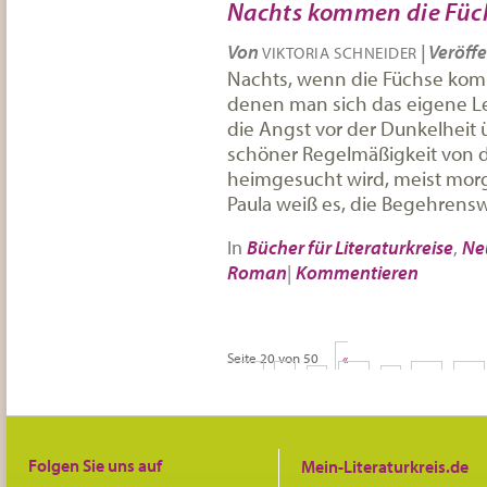
Nachts kommen die Füc
Von
|
Veröffe
VIKTORIA SCHNEIDER
Nachts, wenn die Füchse kom
denen man sich das eigene Le
die Angst vor der Dunkelheit
schöner Regelmäßigkeit von 
heimgesucht wird, meist morg
Paula weiß es, die Begehrensw
In
Bücher für Literaturkreise
,
Ne
Roman
|
Kommentieren
Seite 20 von 50
«
Erste
«
...
10
...
18
19
»
Folgen Sie uns auf