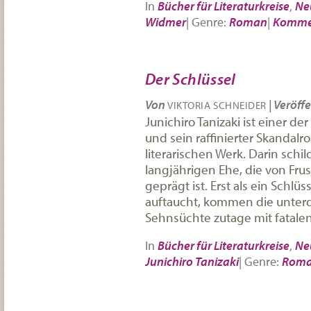
In
Bücher für Literaturkreise
,
Ne
Widmer
|
Genre:
Roman
|
Komme
Der Schlüssel
Von
|
Veröffe
VIKTORIA SCHNEIDER
Junichiro Tanizaki ist einer 
und sein raffinierter Skandalr
literarischen Werk. Darin schil
langjährigen Ehe, die von Fr
geprägt ist. Erst als ein Sch
auftaucht, kommen die unter
Sehnsüchte zutage mit fatalen
In
Bücher für Literaturkreise
,
Ne
Junichiro Tanizaki
|
Genre:
Rom