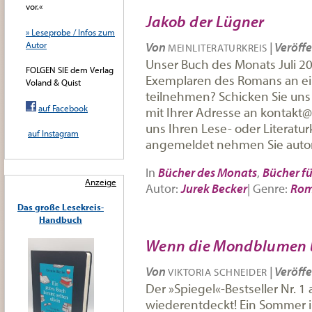
vor.«
Jakob der Lügner
» Leseprobe / Infos zum
Autor
Von
|
Veröffe
MEINLITERATURKREIS
Unser Buch des Monats Juli 20
FOLGEN SIE dem Verlag
Exemplaren des Romans an ein
Voland & Quist
teilnehmen? Schicken Sie uns 
auf Facebook
mit Ihrer Adresse an kontakt@m
uns Ihren Lese- oder Literatur
auf Instagram
angemeldet nehmen Sie auto
In
Bücher des Monats
,
Bücher fü
Anzeige
Autor:
Jurek Becker
|
Genre:
Ro
Das große Lesekreis-
Handbuch
Wenn die Mondblumen 
Von
|
Veröffe
VIKTORIA SCHNEIDER
Der »Spiegel«-Bestseller Nr. 1
wiederentdeckt! Ein Sommer i